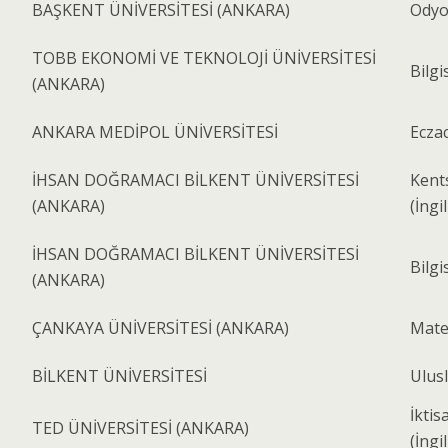
BAŞKENT ÜNİVERSİTESİ (ANKARA)
Odyo
TOBB EKONOMİ VE TEKNOLOJİ ÜNİVERSİTESİ
Bilgi
(ANKARA)
ANKARA MEDİPOL ÜNİVERSİTESİ
Eczac
İHSAN DOĞRAMACI BİLKENT ÜNİVERSİTESİ
Kent
(ANKARA)
(İngi
İHSAN DOĞRAMACI BİLKENT ÜNİVERSİTESİ
Bilgi
(ANKARA)
ÇANKAYA ÜNİVERSİTESİ (ANKARA)
Matem
BİLKENT ÜNİVERSİTESİ
Ulusl
İktis
TED ÜNİVERSİTESİ (ANKARA)
(İngi