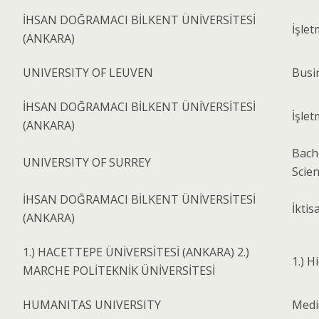
İHSAN DOĞRAMACI BİLKENT ÜNİVERSİTESİ
İşlet
(ANKARA)
UNIVERSITY OF LEUVEN
Busi
İHSAN DOĞRAMACI BİLKENT ÜNİVERSİTESİ
İşle
(ANKARA)
Bach
UNIVERSITY OF SURREY
Scie
İHSAN DOĞRAMACI BİLKENT ÜNİVERSİTESİ
İktis
(ANKARA)
1.) HACETTEPE ÜNİVERSİTESİ (ANKARA) 2.)
1.) H
MARCHE POLİTEKNİK ÜNİVERSİTESİ
HUMANITAS UNIVERSITY
Medi