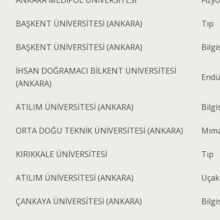
ANKARA MEDİPOL ÜNİVERSİTESİ
Fizyo
BAŞKENT ÜNİVERSİTESİ (ANKARA)
Tıp
BAŞKENT ÜNİVERSİTESİ (ANKARA)
Bilgi
İHSAN DOĞRAMACI BİLKENT ÜNİVERSİTESİ
Endüs
(ANKARA)
ATILIM ÜNİVERSİTESİ (ANKARA)
Bilgi
ORTA DOĞU TEKNİK ÜNİVERSİTESİ (ANKARA)
Mimar
KIRIKKALE ÜNİVERSİTESİ
Tıp
ATILIM ÜNİVERSİTESİ (ANKARA)
Uçak
ÇANKAYA ÜNİVERSİTESİ (ANKARA)
Bilgi