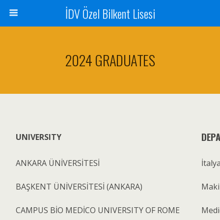
İDV Özel Bilkent Lisesi
2024 GRADUATES
DEP
UNIVERSITY
ANKARA ÜNİVERSİTESİ
İtaly
BAŞKENT ÜNİVERSİTESİ (ANKARA)
Makin
CAMPUS BİO MEDİCO UNIVERSITY OF ROME
Medi