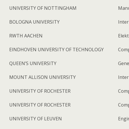
UNIVERSITY OF NOTTINGHAM
Manu
BOLOGNA UNIVERSITY
Inter
RWTH AACHEN
Elek
EINDHOVEN UNIVERSITY OF TECHNOLOGY
Comp
QUEEN’S UNIVERSITY
Gene
MOUNT ALLISON UNIVERSITY
Inter
UNIVERSITY OF ROCHESTER
Comp
UNIVERSITY OF ROCHESTER
Comp
UNIVERSITY OF LEUVEN
Engi