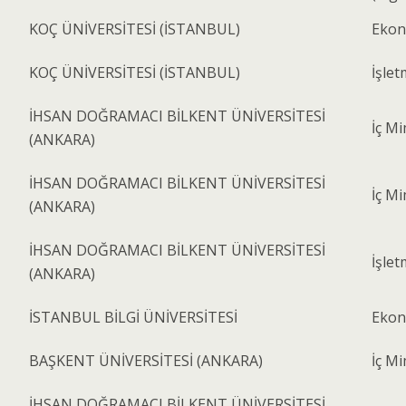
KOÇ ÜNİVERSİTESİ (İSTANBUL)
Ekono
KOÇ ÜNİVERSİTESİ (İSTANBUL)
İşlet
İHSAN DOĞRAMACI BİLKENT ÜNİVERSİTESİ
İç Mi
(ANKARA)
İHSAN DOĞRAMACI BİLKENT ÜNİVERSİTESİ
İç Mi
(ANKARA)
İHSAN DOĞRAMACI BİLKENT ÜNİVERSİTESİ
İşlet
(ANKARA)
İSTANBUL BİLGİ ÜNİVERSİTESİ
Ekono
BAŞKENT ÜNİVERSİTESİ (ANKARA)
İç Mi
İHSAN DOĞRAMACI BİLKENT ÜNİVERSİTESİ