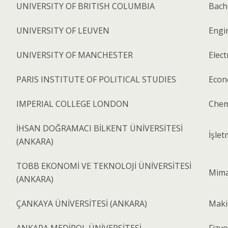
UNIVERSITY OF BRITISH COLUMBIA
Bach
UNIVERSITY OF LEUVEN
Engi
UNIVERSITY OF MANCHESTER
Elect
PARIS INSTITUTE OF POLITICAL STUDIES
Econ
IMPERIAL COLLEGE LONDON
Chem
İHSAN DOĞRAMACI BİLKENT ÜNİVERSİTESİ
İşlet
(ANKARA)
TOBB EKONOMİ VE TEKNOLOJİ ÜNİVERSİTESİ
Mima
(ANKARA)
ÇANKAYA ÜNİVERSİTESİ (ANKARA)
Makin