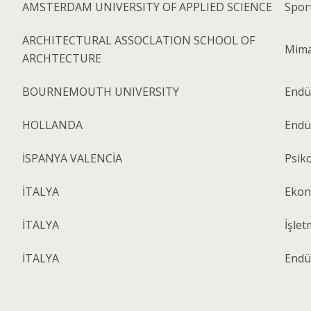
AMSTERDAM UNIVERSITY OF APPLIED SCIENCE
Spor
ARCHITECTURAL ASSOCLATION SCHOOL OF
Mima
ARCHTECTURE
BOURNEMOUTH UNIVERSITY
Endü
HOLLANDA
Endü
İSPANYA VALENCİA
Psiko
İTALYA
Ekono
İTALYA
İşle
İTALYA
Endü